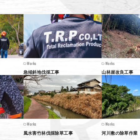
Works
Works
急傾斜地伐採工事
山林崖改良工事
Works
Works
風水害竹林伐採除草工事
河川敷の除草作業