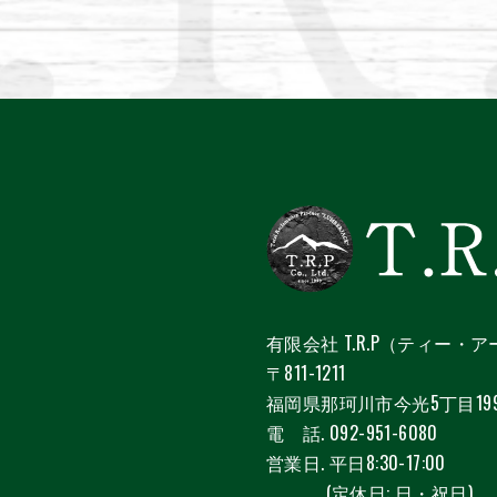
有限会社 T.R.P（ティー・
〒811-1211
福岡県那珂川市今光5丁目199
電 話.
092-951-6080
営業日. 平日8:30-17:00
(定休日: 日・祝日)