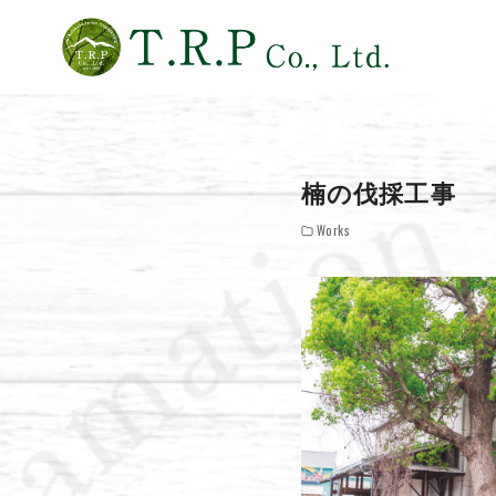
コ
ン
テ
楠の伐採工事
ン
ツ
Works
へ
移
動